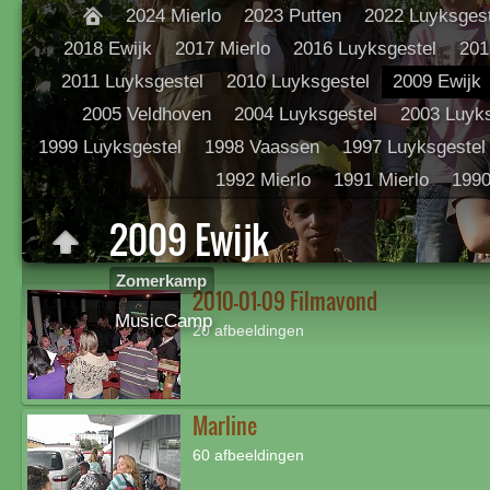
2024 Mierlo
2023 Putten
2022 Luyksgest
2018 Ewijk
2017 Mierlo
2016 Luyksgestel
201
2011 Luyksgestel
2010 Luyksgestel
2009 Ewijk
2005 Veldhoven
2004 Luyksgestel
2003 Luyks
1999 Luyksgestel
1998 Vaassen
1997 Luyksgestel
1992 Mierlo
1991 Mierlo
1990
2009 Ewijk
Zomerkamp
2010-01-09 Filmavond
MusicCamp
20 afbeeldingen
Marline
60 afbeeldingen