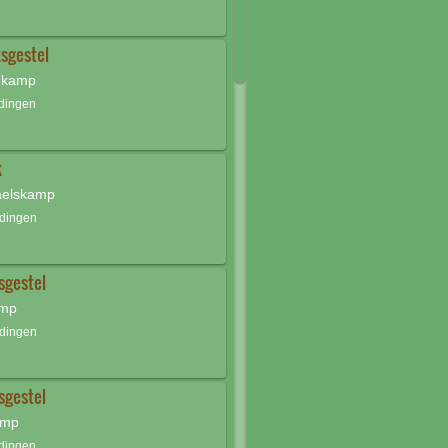
sgestel
 kamp
ldingen
k
elskamp
ldingen
sgestel
amp
ldingen
sgestel
amp
ldingen