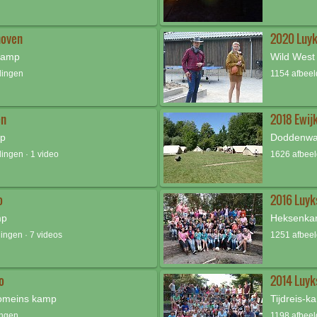
hoven
2020 Luyk
kamp
Wild West
dingen
1154 afbee
en
2018 Ewij
mp
Doddenwa
ingen · 1 video
1626 afbee
o
2016 Luyk
mp
Heksenk
ingen · 7 videos
1251 afbee
o
2014 Luyk
Romeins kamp
Tijdreis-k
ingen
1198 afbee