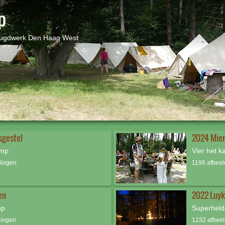
p
ugdwerk Den Haag West
sgestel
2024 Mier
amp
Vier het 
dingen
1196 afbee
en
2022 Luyk
mp
Superhel
dingen
1232 afbee