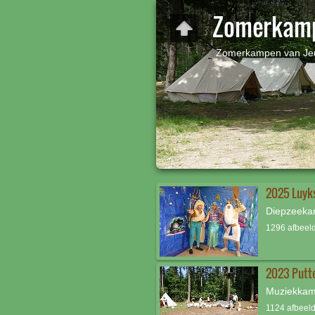
Zomerkam
Zomerkampen van Je
2025 Luyk
Diepzeek
1296 afbeel
2023 Putt
Muziekka
1124 afbeel