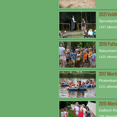
2021 Veld
Sprookjes
1347 afbeel
2019 Putt
Natuurka
1425 afbeeld
2017 Mierl
Piratenka
1131 afbeeld
2015 Mierl
Gallisch-
799 afbeeld