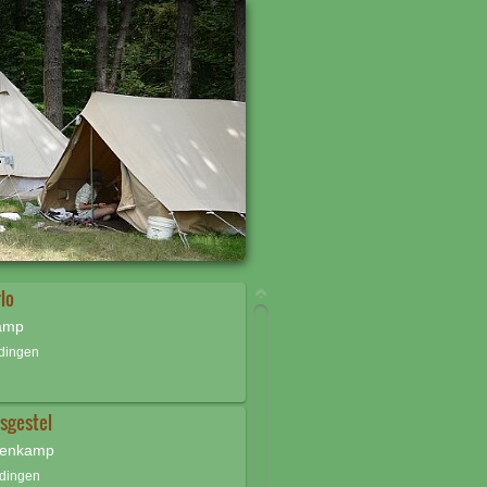
lo
kamp
ldingen
sgestel
denkamp
ldingen