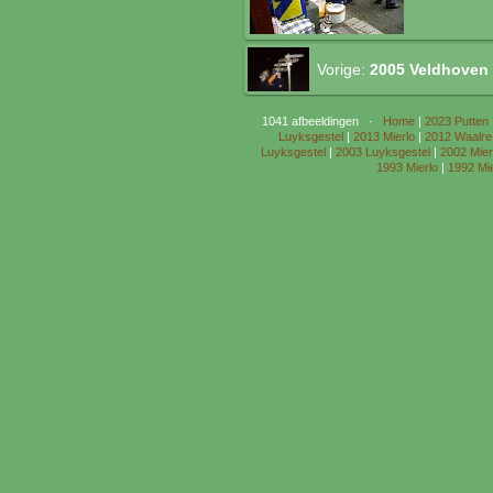
Vorige:
2005 Veldhoven
1041 afbeeldingen ·
Home
|
2023 Putten
Luyksgestel
|
2013 Mierlo
|
2012 Waalre
Luyksgestel
|
2003 Luyksgestel
|
2002 Mier
1993 Mierlo
|
1992 Mie