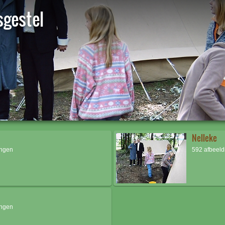
gestel
Nelleke
ingen
592 afbeel
ingen