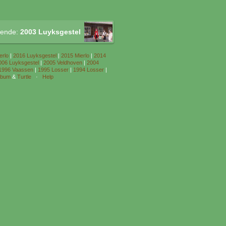
gende:
2003 Luyksgestel
erlo
|
2016 Luyksgestel
|
2015 Mierlo
|
2014
006 Luyksgestel
|
2005 Veldhoven
|
2004
1996 Vaassen
|
1995 Losser
|
1994 Losser
|
lbum
&
Turtle
·
Help