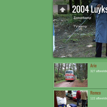
2004 Luyks
Zomerkamp
TV-kamp
Arie
327 afbeeld
Remco
122 afbeeld